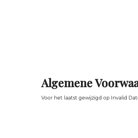
Zomervakantie
✕
SALON FIFTY ONE
WIJ ZIJN GESLOTEN VAN
24 juli — 18 augustus
Vanaf
19 augustus
staan we weer voor je
Algemene Voorwa
klaar!
BEGREPEN
Voor het laatst gewijzigd op Invalid Da